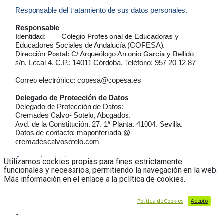
Responsable del tratamiento de sus datos personales.
Responsable
Identidad:
Colegio Profesional de Educadoras y
Educadores Sociales de Andalucía (COPESA).
Dirección Postal:
C/ Arqueólogo Antonio García y Bellido
s/n. Local 4. C.P.: 14011 Córdoba.
Teléfono:
957 20 12 87
Correo electrónico:
copesa@copesa.es
Delegado de Protección de Datos
Delegado de Protección de Datos:
Cremades Calvo- Sotelo, Abogados.
Avd. de la Constitución, 27, 1ª Planta, 41004, Sevilla.
Datos de contacto:
maponferrada
@
cremadescalvosotelo.com
Categorías de datos que tratamos
.
Utilizamos cookies propias para fines estrictamente
funcionales y necesarios, permitiendo la navegación en la web.
La categoría de datos personales tratados son aquellos
Más información en el enlace a la política de cookies.
que nos facilitas mediante el acceso telemático a nuestra
web, o a través de los formularios y canales de
Política de Cookies
Acepto
comunicación facilitados en la misma, con carácter
general;