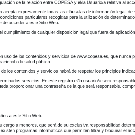
egulación de la relación entre COPESA y el/la Usuario/a relativa al ac
a acepta expresamente todas las cláusulas de información legal, de su
 condiciones particulares recogidas para la utilización de determinad
e de acceder a este Sitio Web.
l cumplimiento de cualquier disposición legal que fuera de aplicación
uso de los contenidos y servicios de www.copesa.es, que nunca podrá
acional o la salud pública.
 los contenidos y servicios habrá de respetar los principios indicado
terminados servicios. En este registro el/la usuario/a será responsab
 pueda proporcionar una contraseña de la que será responsable, comp
ños a este Sitio Web.
u cargo a menores, que será de su exclusiva responsabilidad determi
existen programas informáticos que permiten filtrar y bloquear el ac