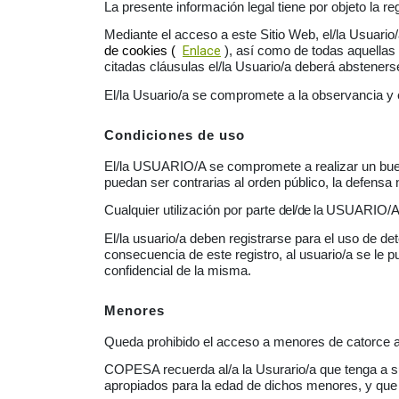
La presente información legal tiene por objeto la r
Mediante el acceso a este Sitio Web, el/la Usuario/
Enlace
de cookies (
), así como de todas aquellas
citadas cláusulas el/la Usuario/a deberá absteners
El/la Usuario/a se compromete a la observancia y e
Condiciones de uso
El/la USUARIO/A se compromete a realizar un buen 
puedan ser contrarias al orden público, la defensa n
Cualquier utilización por parte
del/de la
USUARIO/A de
El/la usuario/a deben registrarse para el uso de de
consecuencia de este registro, al usuario/a se le
confidencial de la misma.
Menores
Queda prohibido el acceso a menores de catorce a
COPESA recuerda al/a la Usurario/a que tenga a s
apropiados para la edad de dichos menores, y que 